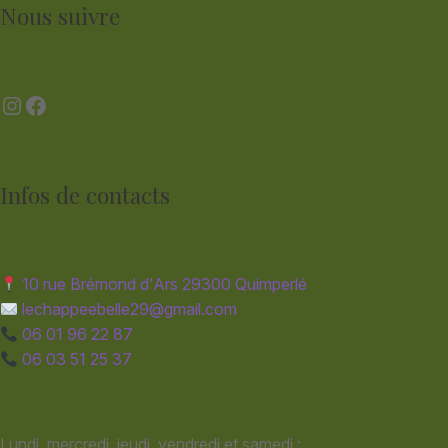
Nous suivre
Instagram
Facebook
Infos de contacts
10 rue Brémond d'Ars 29300 Quimperlé
lechappeebelle29@gmail.com
06 01 96 22 87
06 03 51 25 37
Lundi, mercredi, jeudi, vendredi et samedi :