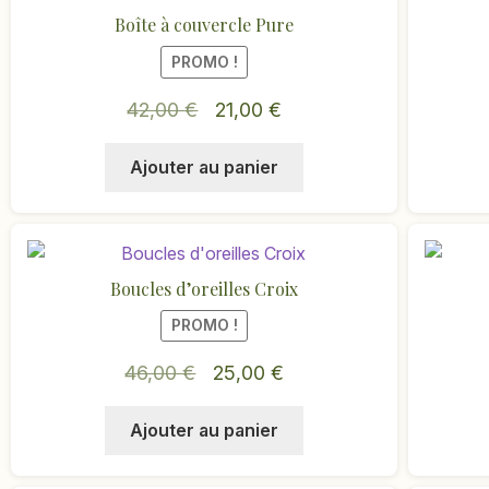
variations.
Boîte à couvercle Pure
Les
options
PROMO !
peuvent
Le
Le
42,00
€
21,00
€
être
choisies
prix
prix
sur
Ajouter au panier
initial
actuel
la
était :
est :
page
42,00 €.
21,00 €.
du
produit
Boucles d’oreilles Croix
PROMO !
Le
Le
46,00
€
25,00
€
prix
prix
Ajouter au panier
initial
actuel
était :
est :