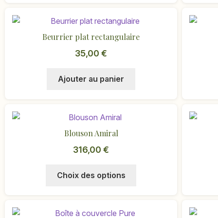
a
plusieurs
variations.
Beurrier plat rectangulaire
Les
options
35,00
€
peuvent
être
Ajouter au panier
choisies
sur
la
page
Blouson Amiral
du
produit
316,00
€
Ce
Choix des options
produit
a
plusieurs