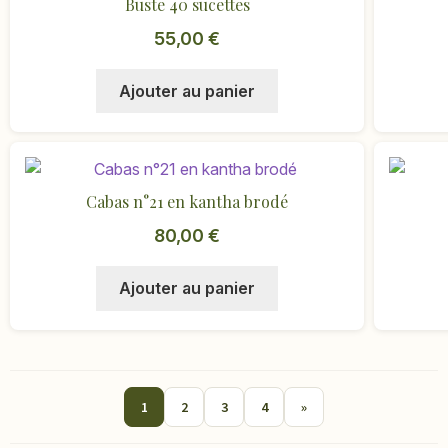
Buste 40 sucettes
du
produit
55,00
€
Ajouter au panier
Cabas n°21 en kantha brodé
80,00
€
Ajouter au panier
1
2
3
4
»