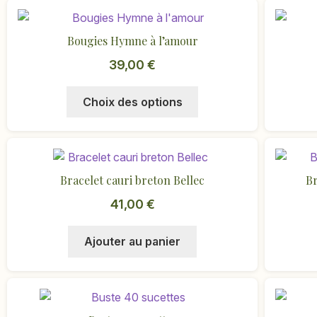
46,00 €.
25,00 €.
Bougies Hymne à l’amour
39,00
€
Ce
Choix des options
produit
a
plusieurs
variations.
Bracelet cauri breton Bellec
Br
Les
options
41,00
€
peuvent
être
Ajouter au panier
choisies
sur
la
page