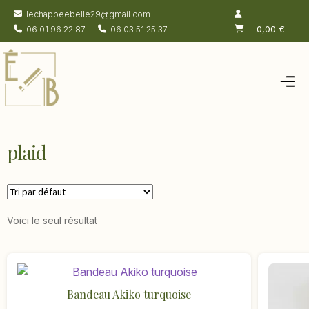
lechappeebelle29@gmail.com
0,00
€
06 01 96 22 87
06 03 51 25 37
Accueil
Salon de thé
plaid
Chambres
Boutique
Actualités
Voici le seul résultat
À propos
Contacts
Bandeau Akiko turquoise