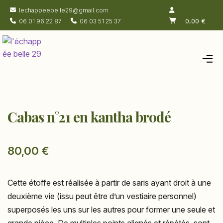
lechappeebelle29@gmail.com
0,00
€
06 01 96 22 87
06 03 51 25 37
Accueil
Salon de thé
Cabas n°21 en kantha brodé
Chambres
Boutique
80,00
€
Actualités
À propos
Cette étoffe est réalisée à partir de saris ayant droit à une
Contacts
deuxième vie (issu peut être d’un vestiaire personnel)
superposés les uns sur les autres pour former une seule et
grande pièce. De multiples points alignés et répétés, sont