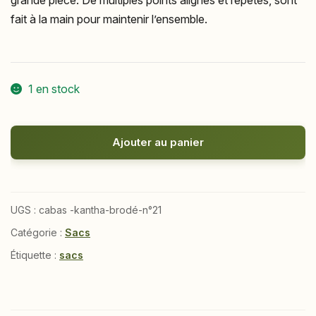
fait à la main pour maintenir l’ensemble.
1 en stock
quantité
Ajouter au panier
de
Cabas
n°21
en
UGS :
cabas -kantha-brodé-n°21
kantha
Catégorie :
Sacs
brodé
Étiquette :
sacs