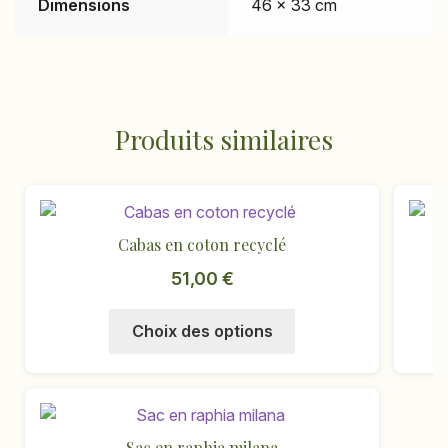
Dimensions
46 × 33 cm
Produits similaires
Cabas en coton recyclé
51,00
€
Ce
Choix des options
produit
a
plusieurs
variations.
Les
Sac en raphia milana