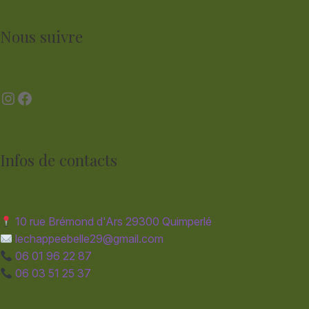
Nous suivre
Instagram
Facebook
Infos de contacts
10 rue Brémond d'Ars 29300 Quimperlé
lechappeebelle29@gmail.com
06 01 96 22 87
06 03 51 25 37