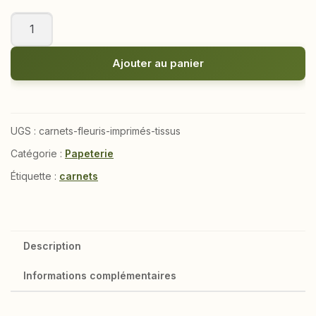
quantité
de
Carnets
Ajouter au panier
recouverts
de
tissu
imprimé
UGS :
carnets-fleuris-imprimés-tissus
Catégorie :
Papeterie
Étiquette :
carnets
Description
Informations complémentaires