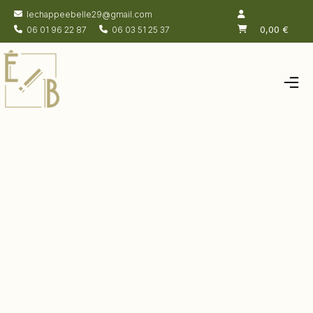
lechappeebelle29@gmail.com
0,00
€
06 01 96 22 87
06 03 51 25 37
Accueil
Salon de thé
Chambres
Boutique
Actualités
À propos
Contacts