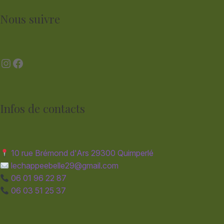
Nous suivre
Instagram
Facebook
Infos de contacts
10 rue Brémond d'Ars 29300 Quimperlé
lechappeebelle29@gmail.com
06 01 96 22 87
06 03 51 25 37