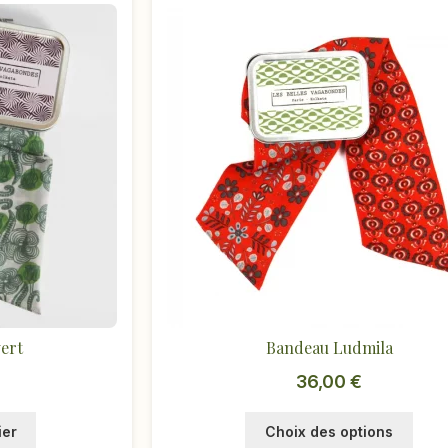
ert
Bandeau Ludmila
36,00
€
Ce
ier
Choix des options
produ