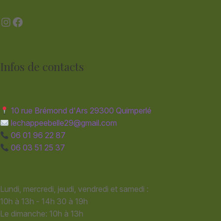
Instagram
Facebook
Infos de contacts
10 rue Brémond d'Ars 29300 Quimperlé
lechappeebelle29@gmail.com
06 01 96 22 87
06 03 51 25 37
Lundi, mercredi, jeudi, vendredi et samedi :
10h à 13h - 14h 30 à 19h
Le dimanche: 10h à 13h