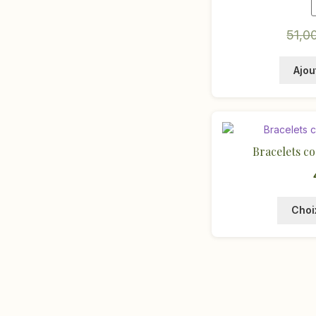
51,0
Ajou
Bracelets co
Choi