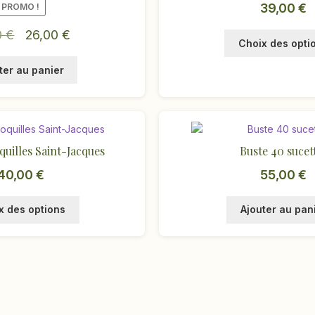
39,00
€
PROMO !
Le
Le
0
€
26,00
€
Choix des opti
prix
prix
ter au panier
initial
actuel
était :
est :
51,00 €.
26,00 €.
quilles Saint-Jacques
Buste 40 sucet
40,00
€
55,00
€
Ce
x des options
Ajouter au pan
produit
a
plusieurs
variations.
Les
options
peuvent