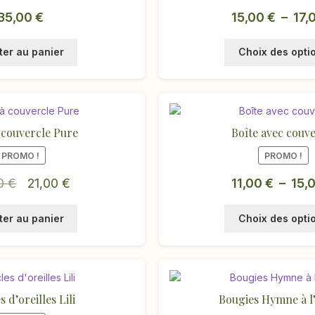
35,00
€
15,00
€
–
17,
ter au panier
Choix des opti
 couvercle Pure
Boîte avec couve
PROMO !
PROMO !
Le
Le
00
€
21,00
€
11,00
€
–
15,
prix
prix
ter au panier
Choix des opti
initial
actuel
était :
est :
42,00 €.
21,00 €.
 d’oreilles Lili
Bougies Hymne à l