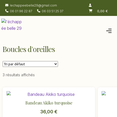
lechappeebelle29@gmail.com
0,00
€
06 01 96 22 87
06 03 51 25 37
Accueil
Boucles d'oreilles
Salon de thé
Chambres
Boutique
3 résultats affichés
Actualités
À propos
Contacts
Bandeau Akiko turquoise
36,00
€