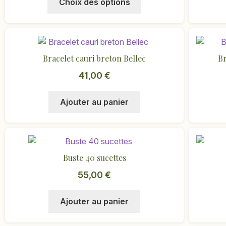
Choix des options
produit
a
plusieurs
variations.
Bracelet cauri breton Bellec
Br
Les
options
41,00
€
peuvent
être
Ajouter au panier
choisies
sur
la
page
Buste 40 sucettes
du
produit
55,00
€
Ajouter au panier