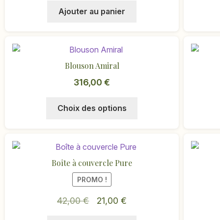
sur
Ajouter au panier
la
page
du
produit
Blouson Amiral
316,00
€
Ce
Choix des options
produit
a
plusieurs
variations.
Boîte à couvercle Pure
Les
options
PROMO !
peuvent
Le
Le
42,00
€
21,00
€
être
choisies
prix
prix