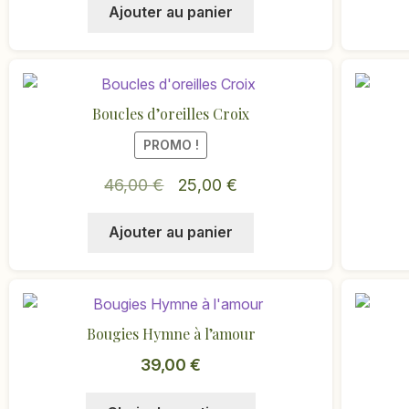
sur
Ajouter au panier
initial
actuel
la
était :
est :
page
42,00 €.
21,00 €.
du
produit
Boucles d’oreilles Croix
PROMO !
Le
Le
46,00
€
25,00
€
prix
prix
Ajouter au panier
initial
actuel
était :
est :
46,00 €.
25,00 €.
Bougies Hymne à l’amour
39,00
€
Ce