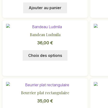
Ajouter au panier
Bandeau Ludmila
36,00
€
Ce
Choix des options
produit
a
plusieurs
variations.
Les
options
Beurrier plat rectangulaire
peuvent
35,00
€
être
choisies