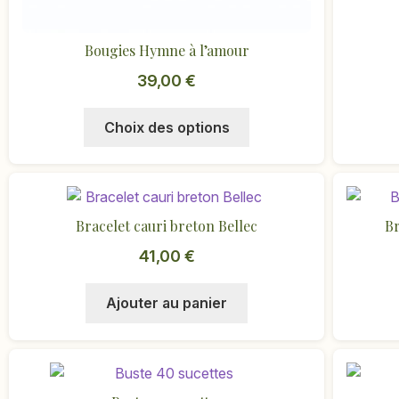
Bougies Hymne à l’amour
39,00
€
Ce
Choix des options
produit
a
plusieurs
variations.
Bracelet cauri breton Bellec
Br
Les
options
41,00
€
peuvent
être
Ajouter au panier
choisies
sur
la
page