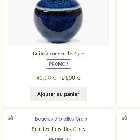
la
page
du
produit
Boîte à couvercle Pure
PROMO !
Le
Le
42,00
€
21,00
€
prix
prix
Ajouter au panier
initial
actuel
était :
est :
42,00 €.
21,00 €.
Boucles d’oreilles Croix
PROMO !