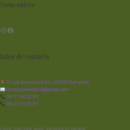
Nous suivre
Instagram
Facebook
Infos de contacts
10 rue Brémond d'Ars 29300 Quimperlé
lechappeebelle29@gmail.com
06 01 96 22 87
06 03 51 25 37
Lundi, mercredi, jeudi, vendredi et samedi :