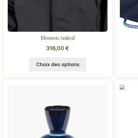
Blouson Amiral
316,00
€
Ce
Choix des options
produit
a
plusieurs
variations.
Les
options
peuvent
être
choisies
sur