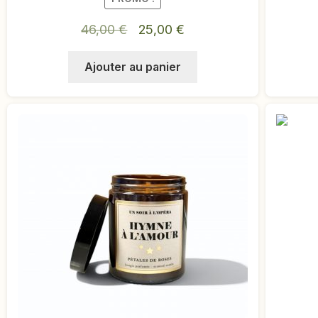
Le
Le
46,00
€
25,00
€
prix
prix
Ajouter au panier
initial
actuel
était :
est :
46,00 €.
25,00 €.