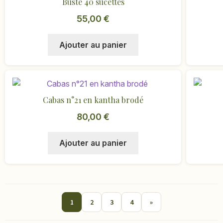
Buste 40 sucettes
du
produit
55,00
€
Ajouter au panier
Cabas n°21 en kantha brodé
80,00
€
Ajouter au panier
1
2
3
4
»