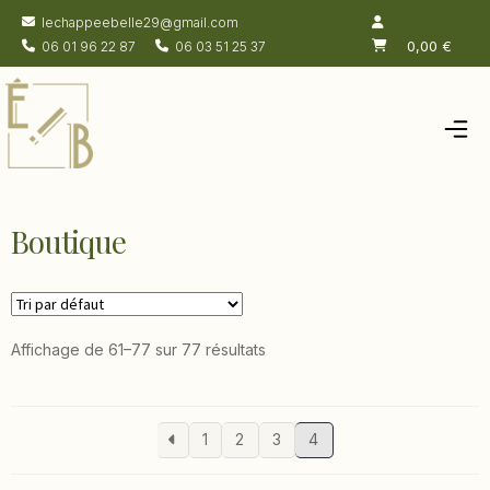
lechappeebelle29@gmail.com
0,00
€
06 01 96 22 87
06 03 51 25 37
Accueil
Salon de thé
Boutique
Chambres
Boutique
Actualités
Affichage de 61–77 sur 77 résultats
À propos
Contacts
1
2
3
4