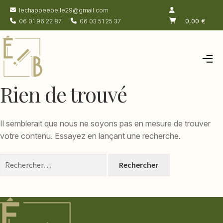
lechappeebelle29@gmail.com
0,00
€
06 01 96 22 87
06 03 51 25 37
Accueil
Rien de trouvé
Salon de thé
Chambres
Il semblerait que nous ne soyons pas en mesure de trouver
Boutique
votre contenu. Essayez en lançant une recherche.
Actualités
Rechercher :
À propos
Contacts