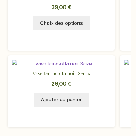
39,00
€
Ce
Choix des options
produit
a
plusieurs
variations.
Les
options
peuvent
Vase terracotta noir Serax
être
29,00
€
choisies
sur
Ajouter au panier
la
page
du
produit