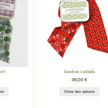
ert
Bandeau Ludmila
36,00
€
Ce
ier
Choix des options
produ
a
plusi