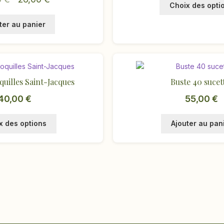
Choix des opti
prix
prix
ter au panier
initial
actuel
était :
est :
51,00 €.
26,00 €.
quilles Saint-Jacques
Buste 40 sucet
40,00
€
55,00
€
Ce
x des options
Ajouter au pan
produit
a
plusieurs
variations.
Les
options
peuvent
être
choisies