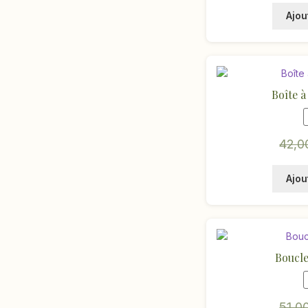
Ajou
Boîte à
42,
Ajou
Boucles
51,0