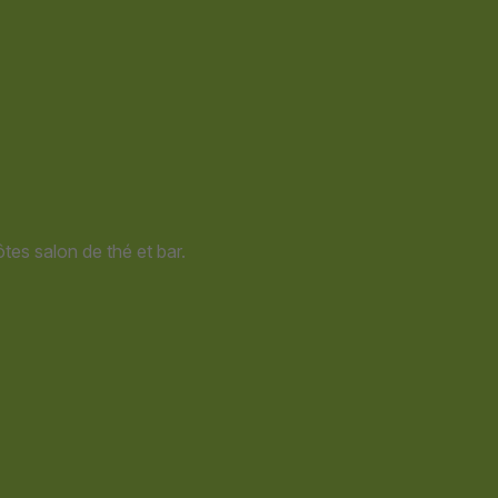
sur
la
page
du
produit
tes salon de thé et bar.