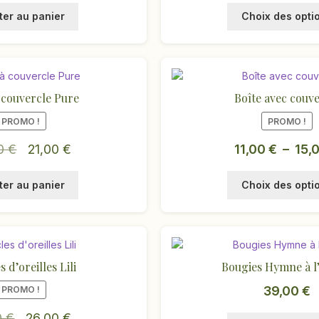
ter au panier
Choix des opti
 couvercle Pure
Boîte avec couve
PROMO !
PROMO !
Le
Le
00
€
21,00
€
11,00
€
–
15,
prix
prix
ter au panier
Choix des opti
initial
actuel
était :
est :
42,00 €.
21,00 €.
 d’oreilles Lili
Bougies Hymne à l
39,00
€
PROMO !
Le
Le
0
€
26,00
€