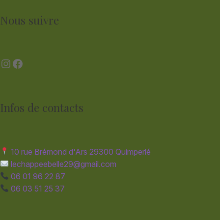
Nous suivre
Instagram
Facebook
Infos de contacts
10 rue Brémond d'Ars 29300 Quimperlé
lechappeebelle29@gmail.com
06 01 96 22 87
06 03 51 25 37