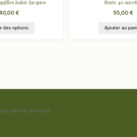
quilles Saint-Jacques
Buste 40 sucet
40,00
€
55,00
€
Ce
x des options
Ajouter au pan
produit
a
plusieurs
variations.
Les
options
peuvent
être
choisies
sur
la
page
tes salon de thé et bar.
du
produit