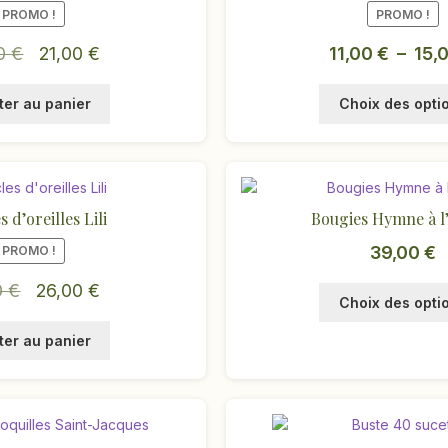
PROMO !
PROMO !
Le
Le
00
€
21,00
€
11,00
€
–
15,
prix
prix
ter au panier
Choix des opti
initial
actuel
était :
est :
42,00 €.
21,00 €.
 d’oreilles Lili
Bougies Hymne à l
39,00
€
PROMO !
Le
Le
0
€
26,00
€
Choix des opti
prix
prix
ter au panier
initial
actuel
était :
est :
51,00 €.
26,00 €.