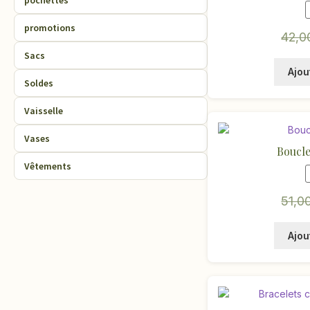
pochettes
promotions
42,
Sacs
Ajou
Soldes
Vaisselle
Vases
Boucles
Vêtements
51,0
Ajou