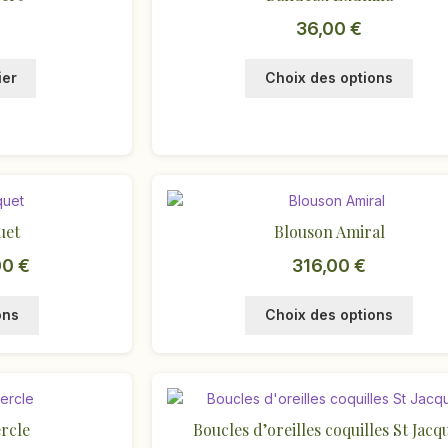
36,00
€
Ce
ier
Choix des options
produ
a
plusi
variat
Les
optio
peuv
uet
Blouson Amiral
être
Plage
00
€
316,00
€
chois
sur
de
Ce
Ce
la
ons
Choix des options
prix :
produit
produ
page
15,00 €
a
a
du
plusieurs
plusi
produ
à
variations.
variat
17,00 €
Les
Les
rcle
Boucles d’oreilles coquilles St Jacq
options
optio