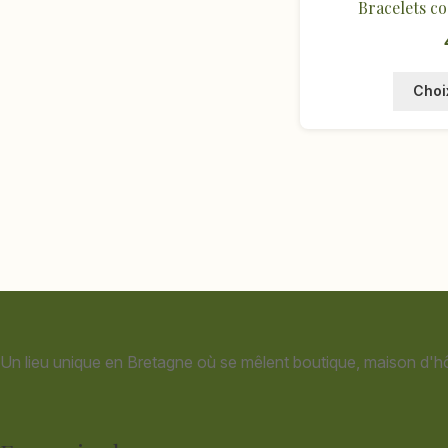
Bracelets co
Choi
Un lieu unique en Bretagne où se mêlent boutique, maison d'hô