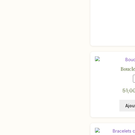
Boucles
51,0
Ajou