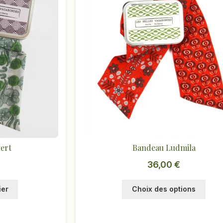
ert
Bandeau Ludmila
36,00
€
Ce
ier
Choix des options
produ
a
plusi