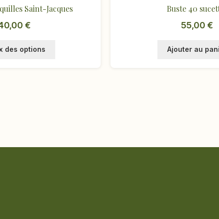
quilles Saint-Jacques
Buste 40 sucet
40,00
€
55,00
€
Ce
x des options
Ajouter au pan
produit
a
plusieurs
variations.
Les
options
peuvent
être
choisies
sur
la
page
du
produit