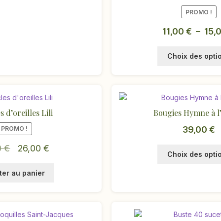
PROMO !
11,00
€
–
15,
Choix des opti
 d’oreilles Lili
Bougies Hymne à l
39,00
€
PROMO !
Le
Le
0
€
26,00
€
Choix des opti
prix
prix
ter au panier
initial
actuel
était :
est :
51,00 €.
26,00 €.