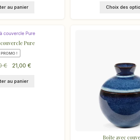
ter au panier
Choix des opti
 couvercle Pure
PROMO !
Le
Le
00
€
21,00
€
prix
prix
ter au panier
initial
actuel
était :
est :
42,00 €.
21,00 €.
Boîte avec couve