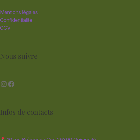
Mentions légales
Confidentialité
CGV
Nous suivre
Instagram
Facebook
Infos de contacts
10 rue Brémond d'Ars 29300 Quimperlé