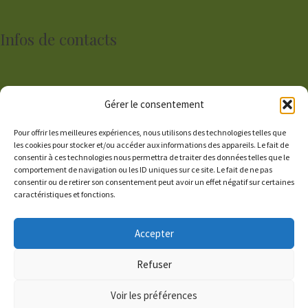
Infos de contacts
10 rue Brémond d'Ars 29300 Quimperlé
Gérer le consentement
lechappeebelle29@gmail.com
Pour offrir les meilleures expériences, nous utilisons des technologies telles que
06 01 96 22 87
les cookies pour stocker et/ou accéder aux informations des appareils. Le fait de
06 03 51 25 37
consentir à ces technologies nous permettra de traiter des données telles que le
comportement de navigation ou les ID uniques sur ce site. Le fait de ne pas
consentir ou de retirer son consentement peut avoir un effet négatif sur certaines
caractéristiques et fonctions.
Lundi, mercredi, jeudi, vendredi et samedi :
10h à 13h - 14h 30 à 19h
Accepter
Le dimanche: 10h à 13h
Fermé le mardi
Refuser
Voir les préférences