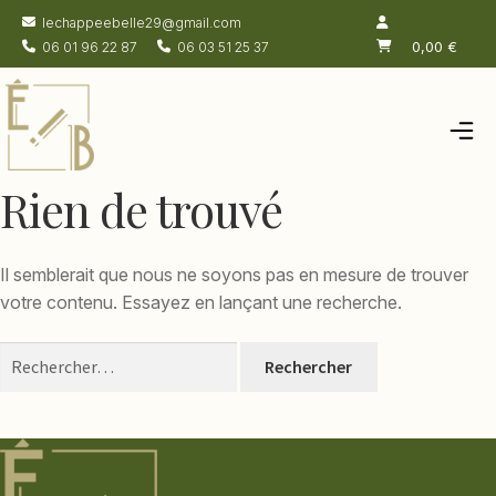
lechappeebelle29@gmail.com
0,00
€
06 01 96 22 87
06 03 51 25 37
Accueil
Rien de trouvé
Salon de thé
Chambres
Il semblerait que nous ne soyons pas en mesure de trouver
Boutique
votre contenu. Essayez en lançant une recherche.
Actualités
Rechercher :
À propos
Contacts